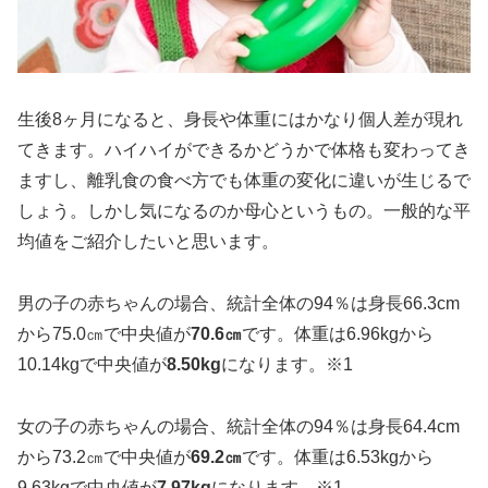
生後8ヶ月になると、身長や体重にはかなり個人差が現れ
てきます。ハイハイができるかどうかで体格も変わってき
ますし、離乳食の食べ方でも体重の変化に違いが生じるで
しょう。しかし気になるのか母心というもの。一般的な平
均値をご紹介したいと思います。
男の子の赤ちゃんの場合、統計全体の94％は身長66.3cm
から75.0㎝で中央値が
70.6㎝
です。体重は6.96kgから
10.14kgで中央値が
8.50kg
になります。※1
女の子の赤ちゃんの場合、統計全体の94％は身長64.4cm
から73.2㎝で中央値が
69.2㎝
です。体重は6.53kgから
9.63kgで中央値が
7.97kg
になります。※1