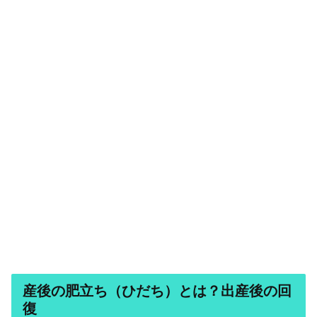
産後の肥立ち（ひだち）とは？出産後の回
復